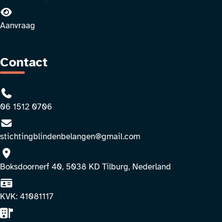
Aanvraag
Contact
Bel:
06 1512 0706
E-mail:
stichtingblindenbelangen@gmail.com
Boksdoornerf 40, 5038 KD Tilburg, Nederland
KVK: 41081117