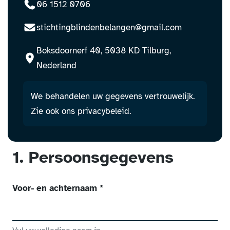
Bel:
06 1512 0706
E-mail:
stichtingblindenbelangen@gmail.com
Boksdoornerf 40, 5038 KD Tilburg,
Nederland
We behandelen uw gegevens vertrouwelijk.
Zie ook ons
privacybeleid
.
1. Persoonsgegevens
(verplicht veld)
Voor- en achternaam
*